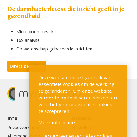
De darmbacterietest die inzicht geeft in je
gezondheid
Microbioom test kit
16S analyse
Op wetenschap gebaseerde inzichten
Direct bestellen
Deze website maakt gebruik van
essentiële cookies om de werking
te garanderen. Om onze website
verder te optimaliseren verzoeken
wij u het gebruik van alle cookies
te accepteren.
Info
Account
Meer informatie
Privacyverklaring
Bestellen
Accepteer essentiële cookies
Algemene voorwaarden
Registreren