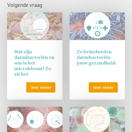
Volgende vraag
Wat zijn
Zo beïnvloeden
darmbacteriën en
darmbacteriën
wat is het
jouw gezondheid
microbioom? Zo
zit het
leer meer
leer meer