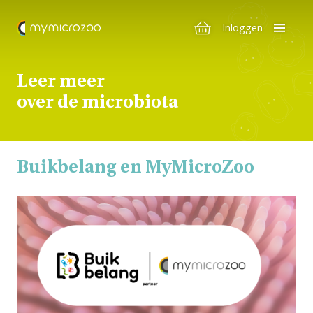
Inloggen
Leer meer
over de microbiota
Buikbelang en MyMicroZoo