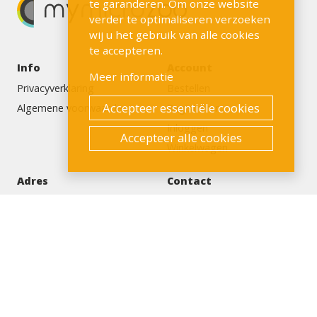
te garanderen. Om onze website
verder te optimaliseren verzoeken
wij u het gebruik van alle cookies
te accepteren.
Info
Account
Meer informatie
Privacyverklaring
Bestellen
Accepteer essentiële cookies
Algemene voorwaarden
Registreren
Inloggen
Accepteer alle cookies
Winkelwagen
Adres
Contact
Sylviusweg 74
info@mymicrozoo.com
2333 BE Leiden
+31 (0)712 045373
Nederland
KvK nummer: 65867637